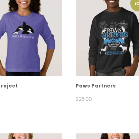
¡
Project
Paws Partners
$
25.00
$
22.50
cionar opciones
Seleccionar opcione