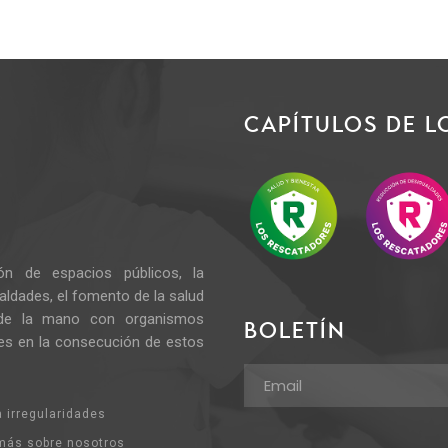
CAPÍTULOS DE L
n de espacios públicos, la
ualdades, el fomento de la salud
 de la mano con organismos
BOLETÍN
des en la consecución de estos
 irregularidades
más sobre nosotros