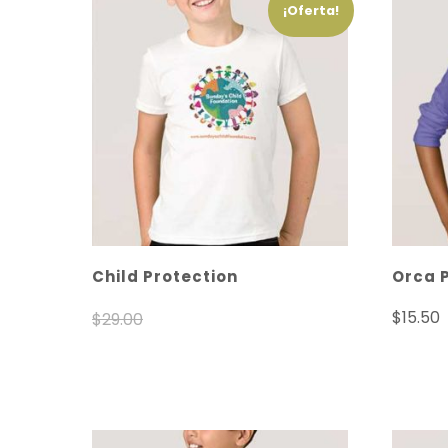
¡Oferta!
Child Protection
Orca 
$
15.50
$
29.00
$
22.00
Selec
Seleccionar opciones